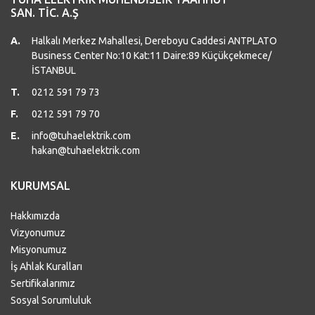
SAN. TİC. A.Ş
A.
Halkalı Merkez Mahallesi, Dereboyu Caddesi ANTPLATO
Business Center No:10 Kat:11 Daire:89 Küçükçekmece/
İSTANBUL
T.
0212 591 79 73
F.
0212 591 79 70
E.
info@tuhaelektrik.com
hakan@tuhaelektrik.com
KURUMSAL
Hakkımızda
Vizyonumuz
Misyonumuz
İş Ahlak Kuralları
Sertifikalarımız
Sosyal Sorumluluk